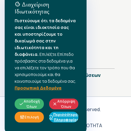
Διαχείριση
Ιδιωτικότητας
Αρχείο Δημοσιεύσεων
Πιστεύουμε ότι τα δεδομένα
σας είναι ιδιοκτησία σας
Αύγουστος 2026
•
και υποστηρίζουμε το
Ιούλιος 2026
•
δικαίωμά σας στην
Ιούνιος 2026
•
ιδιωτικότητα και τη
Μάιος 2026
•
Απρίλιος 2026
διαφάνεια.
•
Επιλέξτε Επίπεδο
Μάρτιος 2026
•
πρόσβασης στα δεδομένα για
να επιλέξετε τον τρόπο που θα
χρησιμοποιούμε και θα
Πλήρες Ημερολόγιο Δημοσιεύσεων
κοινοποιούμε τα δεδομένα σας.
Προσωπικά Δεδομένα
Αποδοχή
Απόρριψη
Όλων
Όλων
Γ.Σ.Ε.Ε
© 2026 All rights reserved.
Περισσότερες
ΠΡΟΣΩΠΙΚΑ ΔΕΔΟΜΕΝΑ
Επιλογή
Πληροφορίες
ΑΔΗΛΩΤΗ ΕΡΓΑΣΙΑ
ΠΡΟΣΒΑΣΙΜΟΤΗΤΑ