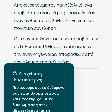
Αποχαιρετούμε τον Λάκη Χαλκιά, ένα
σύμβολο του λαϊκού μας τραγουδιού κι
έναν άνθρωπο με βαθιά κοινωνική και
πολιτική συνείδηση
Οι τραγικοί θάνατοι των πυροσβεστών
σε Γύθειο και Ρέθυμνο αναδεικνύουν
την ανάγκη γενναίων αποφάσεων από
την πλευρά της πολιτείας
Διαχείριση
Ιδιωτικότητας
Αρχείο Δημοσιεύσεων
Πιστεύουμε ότι τα δεδομένα
σας είναι ιδιοκτησία σας
Αύγουστος 2026
•
και υποστηρίζουμε το
Ιούλιος 2026
•
δικαίωμά σας στην
Ιούνιος 2026
•
ιδιωτικότητα και τη
Μάιος 2026
•