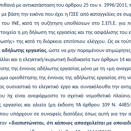
, πιθανά με αντικατάσταση του άρθρου 25 του ν. 3996/2011, 
ι με βάση την εικόνα που έχει η ΓΣΕΕ από καταγγελίες σε σω
 του ΙΝΕ, κατά τη συζήτηση υποθέσεων στο Σ.ΕΠ.Ε. για π
τοιχεία η μη δήλωση της εργασίας και της ασφάλισης του 
ωσής» της κατά τη διάρκεια επιτόπιου ελέγχου. Ως εκ τού
ς αδήλωτης εργασίας
, ώστε να μην παραμένουν ατιμώρητε
λει και η ελεγκτική/κυρωτική διαδικασία των άρθρων 14 και
τισης της έννοιας αδήλωτης εργασίας μόνο με τη «μη αναγρ
μα οριοθέτησης της έννοιας της αδήλωτης εργασίας στη νο
ας ουσιαστικά το ελεγκτικό έργο και συνακόλουθα την αντι
ου πχ είναι ανεφάρμοστο το σχετικό νομοθετικό πλαίσιο
εργασίες και αλιεία (μη έκδοση ΥΑ άρθρου 109 Ν. 4485/2
 που υπάρχουν σε συναφείς διατάξεις όπως αυτή για την 
όταν
«διαπιστώνεται, ότι κάποιος απασχολείται με οποι