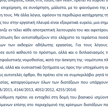
ής ανεργίας, ιδίως στις τάξεις των νέων, πρέπει να ληφθεί
επιχείρηση, σε συνάρτηση, μάλιστα, με το φαινόμενο της
η τους. Με άλλα λόγια, εφόσον τα περιθώρια κατάχρησης τ
 του στην εργατική πλευρά είναι εξαιρετικά ευρεία, μια ση
ιζε εν τέλει κάθε αποτρεπτική λειτουργία του και αφετέρο
ρίπτωση δεν αντισταθμίζουν στο ελάχιστο τα τεράστια ποσ
όλων των εκδοχών αδήλωτης εργασίας. Για τους λόγους
σε αυτό καθαυτό το πρόστιμο, αλλά και ο διπλασιασμός 
ασφαλιστικής νομοθεσίας, κατά την άσκηση της -νομότυπα π
ικά, αλλά και ουσιαστικά ζητήματα ως προς την υποχρέωση α
 αυτοτελές άρθρο, θα πρέπει είτε να συμπεριλάβει ρητά 
γασίας, καταργούμενων όλων των διατάξεων που υπάρχουν
96/2011, 4144/2013, 4052/2012, 4255/2014)
ύθμιση πρέπει να ενταχθεί στη δομή του βασικού ισχύον
ρόμενων επίσης στο περιεχόμενό της κρίσιμων διατάξεων π