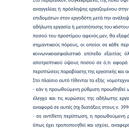
Στο περιβάλλον, συγκεκριμένα, της πολύ υψηλ
αναγγελίας ή πρόσληψης εργαζομένου στην 
επιδομάτων στον εργοδότη μετά την ανάληψ
αδήλωτη εργασία ή μετατόπισης του κόστους
ποσού του προστίμου αφενός μεν, θα εξαφάν
σημαντικούς πόρους, οι οποίοι σε κάθε πε
κοινωνικοασφαλιστικό επίπεδο εξαιτίας 
αποτρεπτικού ύψους ποσού σε ό,τι αφορά 
περιπτώσεις παραβίασης της εργατικής και 
Στο πλαίσιο αυτό τίθενται τα εξής νομοτεχν
- εάν η προωθούμενη ρύθμιση προωθηθεί ως
έλεγχο και τις κυρώσεις της αδήλωτης ερ
αναφορά σε αυτές (πχ διατάξεις στους ν. 39
- σε αντίθετη περίπτωση, η προωθούμενη ρ
όπως έχει τροποποιηθεί και ισχύει, αναφε