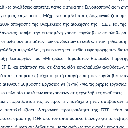
λαβικές αναθέσεις αποτελεί πάγιο αίτημα της Συνομοσπονδίας η ρ
γία μιας επιχείρησης. Μέχρι να συμβεί αυτό, διαχρονικά ζητούμε 
009 απόφασης της Ολομέλειας της Διοίκησης της Γ.Σ.Ε.Ε. και της σχ
μβάνοντας υπόψη την εκτεταμένη χρήση εργολαβιών σε πληθώρα 
 σημεία των αιτημάτων των συνδικάτων ανέκαθεν ήταν η θέσπιση ε
ργολάβο/υπεργολάβο), η επέκταση του πεδίου εφαρμογής των διατάξ
αρξη λειτουργίας του «Μητρώου Παραβατών Εταιρειών Παροχή
.ΕΠ.Ε
.
και επέκτασή του σε όλα τα είδη εργολαβικών αναθέσεων, 
πό αυτές υπηρεσίες (μέχρι τη ρητή απαγόρευση των εργολαβικών α
ης Διεθνούς Σύμβασης Εργασίας 94 (1949) «για τις ρήτρες εργασία
κού πλαισίου κατά των καταχρήσεων στις εργολαβικές αναθέσεις.
τικής παραβατικότητας ως προς την κατάχρηση των συμβάσεων μ
 αποτελεί εξίσου διαχρονική προτεραιότητα της ΓΣΕΕ, τόσο 
ύ αποκλεισμού της ΓΣΕΕ από τον απαιτούμενο διάλογο για τα σοβα
ρτισης, άμεσα συνδεδεμένου με τις ανάγκες της αγοράς εργασίας.