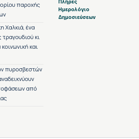
Πλήρες
 ορίου παροχής
Ημερολόγιο
ων
Δημοσιεύσεων
η Χαλκιά, ένα
ς τραγουδιού κι
 κοινωνική και
των πυροσβεστών
 αναδεικνύουν
αποφάσεων από
ίας