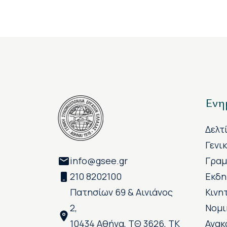
Ενη
Δελτ
Γενι
info@gsee.gr
Γραμ
210 8202100
Εκδη
Πατησίων 69 & Αινιάνος
Κινη
2,
Νομι
10434 Αθήνα, ΤΘ 3626, ΤΚ
Ανακ