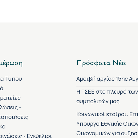
μέρωση
Πρόσφατα Νέα
ία Τύπου
Αμοιβή αργίας 15ης Αυ
κά
H ΓΣΕΕ στο πλευρό τω
ματείες
συμπολιτών μας
λώσεις -
Κοινωνικοί εταίροι: Ε
τοποιήσεις
Υπουργό Εθνικής Οικο
κά
Οικονομικών για αύξησ
οινώσεις - Εγκύκλιοι