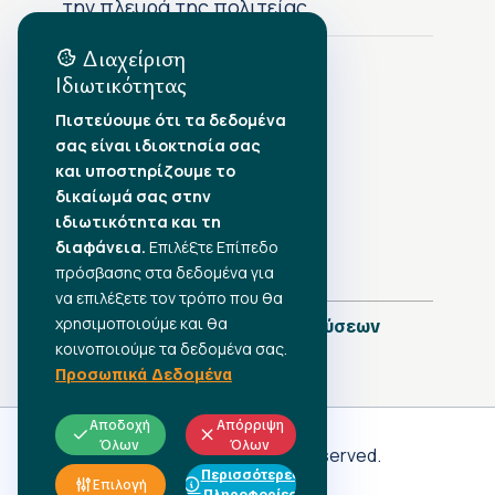
την πλευρά της πολιτείας
Διαχείριση
Ιδιωτικότητας
Αρχείο Δημοσιεύσεων
Πιστεύουμε ότι τα δεδομένα
σας είναι ιδιοκτησία σας
Αύγουστος 2026
•
και υποστηρίζουμε το
Ιούλιος 2026
•
δικαίωμά σας στην
Ιούνιος 2026
•
ιδιωτικότητα και τη
Μάιος 2026
•
Απρίλιος 2026
διαφάνεια.
•
Επιλέξτε Επίπεδο
Μάρτιος 2026
•
πρόσβασης στα δεδομένα για
να επιλέξετε τον τρόπο που θα
χρησιμοποιούμε και θα
Πλήρες Ημερολόγιο Δημοσιεύσεων
κοινοποιούμε τα δεδομένα σας.
Προσωπικά Δεδομένα
Αποδοχή
Απόρριψη
Όλων
Όλων
Γ.Σ.Ε.Ε
© 2026 All rights reserved.
Περισσότερες
ΠΡΟΣΩΠΙΚΑ ΔΕΔΟΜΕΝΑ
Επιλογή
Πληροφορίες