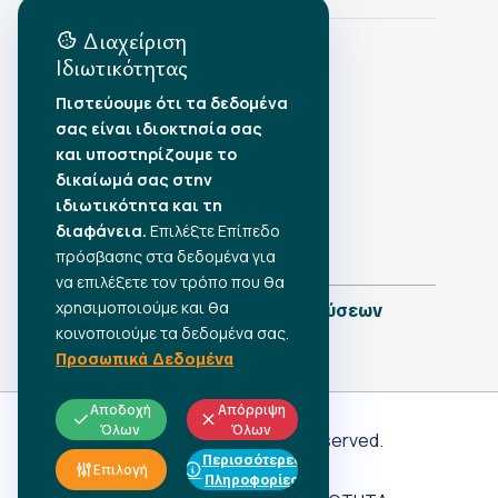
Διαχείριση
Ιδιωτικότητας
Αρχείο Δημοσιεύσεων
Πιστεύουμε ότι τα δεδομένα
σας είναι ιδιοκτησία σας
Αύγουστος 2026
•
και υποστηρίζουμε το
Ιούλιος 2026
•
δικαίωμά σας στην
Ιούνιος 2026
•
ιδιωτικότητα και τη
Μάιος 2026
•
Απρίλιος 2026
•
διαφάνεια.
Επιλέξτε Επίπεδο
Μάρτιος 2026
•
πρόσβασης στα δεδομένα για
να επιλέξετε τον τρόπο που θα
χρησιμοποιούμε και θα
Πλήρες Ημερολόγιο Δημοσιεύσεων
κοινοποιούμε τα δεδομένα σας.
Προσωπικά Δεδομένα
Αποδοχή
Απόρριψη
Όλων
Όλων
Γ.Σ.Ε.Ε
© 2026 All rights reserved.
Περισσότερες
ΠΡΟΣΩΠΙΚΑ ΔΕΔΟΜΕΝΑ
Επιλογή
Πληροφορίες