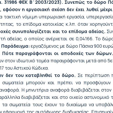
μ. 31986 ΦΕΚ Β΄2003/2023). Συνεπώς το δώρο Π
φόσον η εργασιακή σχέση δεν έχει λυθεί μέχρι 
α τακτική νόμιμη υπερωριακή εργασία, υπερεργασία,
τητας, το επίδομα κατοικίας κ.λπ. όταν χορηγούντ
οχές συνυπολογίζεται και το επίδομα αδείας.
Συν
ή αδείας, ο οποίος ανέρχεται σε 0,04166. Το δώρ
.
Παράδειγμα:
εργαζόμενος με δώρο Πάσχα 900 ευρώ
.
Πότε παραγράφονται οι αποδοχές των δώρων
ν στον ιδιωτικό τομέα παραγράφονται μετά από 5ετ
17 του Αστικού Κώδικα.
αν δεν του καταβληθεί το δώρο.
Σε περίπτωση π
τα σωματεία μπορούν και πρέπει να προσφύγουν
αναφορά. Η μηνυτήρια αναφορά διαβιβάζεται στον 
ράλληλα διαβιβάζεται και στο οικείο αστυνομικό 
αι τα σωματεία τους έχουν το δικαίωμα να υποβά
ην εφαρμογή της αυτόφωρης διαδικασίας. Επισημαί