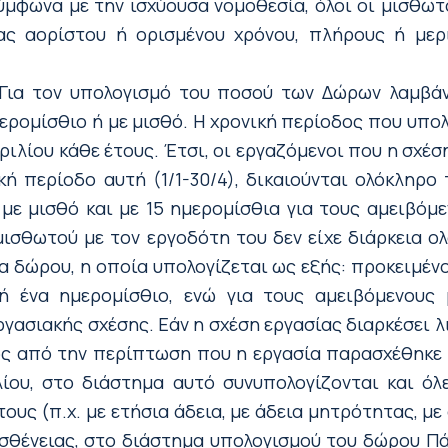
μφωνα με την ισχύουσα νομοθεσία, όλοι οι μισθωτ
ας αορίστου ή ορισμένου χρόνου, πλήρους ή με
ια τον υπολογισμό του ποσού των Δώρων λαμβά
ερομίσθιο ή με μισθό. Η χρονική περίοδος που υπο
πριλίου κάθε έτους. Έτσι, οι εργαζόμενοι που η σχέσ
ή περίοδο αυτή (1/1-30/4), δικαιούνται ολόκληρο 
 με μισθό και με 15 ημερομίσθια για τους αμειβόμ
μισθωτού με τον εργοδότη του δεν είχε διάρκεια 
ία δώρου, η οποία υπολογίζεται ως εξής: προκειμένο
 ή ένα ημερομίσθιο, ενώ για τους αμειβόμενους
ργασιακής σχέσης. Εάν η σχέση εργασίας διαρκέσει λ
ός από την περίπτωση που η εργασία παρασχέθηκε 
λίου, στο διάστημα αυτό συνυπολογίζονται και όλ
ους (π.χ. με ετήσια άδεια, με άδεια μητρότητας, με
σθένειας, στο διάστημα υπολογισμού του δώρου Πά