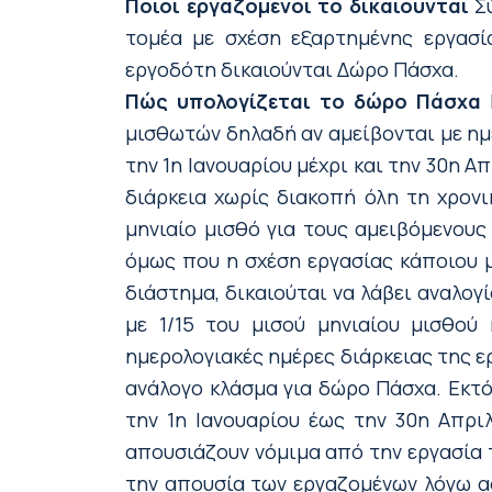
Ποιοι εργαζόμενοι το δικαιούνται
Σύ
τομέα με σχέση εξαρτημένης εργασί
εργοδότη δικαιούνται Δώρο Πάσχα.
Πώς υπολογίζεται το δώρο Πάσχα
Γ
μισθωτών δηλαδή αν αμείβονται με ημ
την 1η Ιανουαρίου μέχρι και την 30η Α
διάρκεια χωρίς διακοπή όλη τη χρονικ
μηνιαίο μισθό για τους αμειβόμενους
όμως που η σχέση εργασίας κάποιου 
διάστημα, δικαιούται να λάβει αναλογ
με 1/15 του μισού μηνιαίου μισθού
ημερολογιακές ημέρες διάρκειας της ε
ανάλογο κλάσμα για δώρο Πάσχα. Εκτ
την 1η Ιανουαρίου έως την 30η Απρι
απουσιάζουν νόμιμα από την εργασία τ
την απουσία των εργαζομένων λόγω α