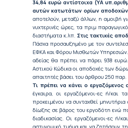
34,84 ευρώ αντίστοιχα (ΥΑ υπ.αριθ
αυτών κατωτάτων ορίων αποδοχών, ε
αποτελούν, μεταξύ άλλων, η αμοιβή γι
νυχτερινές ώρες, τα πριμ παραγωγικό
διαστήματα κ.λπ.
Στις τακτικές αποδ
Πάσχα προσαυξημένο με τον συντελεστ
ΕΦΚΑ και Φόρου Μισθωτών Υπηρεσιών
αδείας θα πρέπει να πάρει 938 ευρώ
Αστικού Κώδικα οι αποδοχές των δώρω
απαιτητές βάσει του άρθρου 250 παρ. 
Τι πρέπει να κάνει ο εργαζόμενος 
έγκαιρα, οι εργαζόμενοι-ες ή/και 
προκειμένου να συνταχθεί μηνυτήρια 
δίωξης σε βάρος του εργοδότη ενώ πα
διαδικασίας. Οι εργαζόμενοι-ες ή/κ
αστυνομικό τμήμα και να ζητήσουν τ