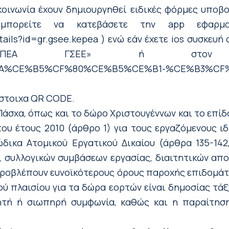
κοινωνία έχουν δημιουργηθεί ειδικές φόρμες υποβ
e μπορείτε να κατεβάσετε την app εφα
etails?id=gr.gsee.kepea ) ενώ εάν έχετε ios συσκευ
ΕΠΕΑ ΓΣΕΕ» ή στον ακ
%CE%BA%CE%B5%CF%80%CE%B5%CE%B1-%CE%B3%CF
ίστοιχα QR CODE.
άσχα, όπως και το δώρο Χριστουγέννων και το επίδ
ου έτους 2010 (άρθρο 1) για τους εργαζόμενους ιδ
δικα Ατομικού Εργατικού Δικαίου (άρθρα 135-142,
 συλλογικών συμβάσεων εργασίας, διαιτητικών απο
προβλέπουν ευνοϊκότερους όρους παροχής επιδομάτ
ού πλαισίου για τα δώρα εορτών είναι δημοσίας τάξ
ρητή ή σιωπηρή συμφωνία, καθώς και η παραίτησ