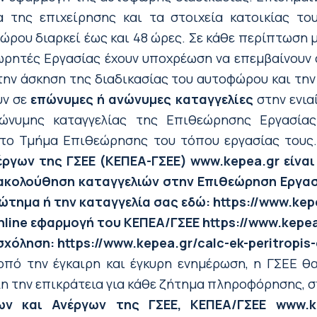
 της επιχείρησης και τα στοιχεία κατοικίας του
φώρου διαρκεί έως και 48 ώρες. Σε κάθε περίπτωση
ρητές Εργασίας έχουν υποχρέωση να επεμβαίνουν ά
 την άσκηση της διαδικασίας του αυτοφώρου και τη
υν σε
επώνυμες ή ανώνυμες καταγγελίες
στην ενια
νώνυμης καταγγελίας της Επιθεώρησης Εργασί
 στο Τμήμα Επιθεώρησης του τόπου εργασίας τους
γων της ΓΣΕΕ (ΚΕΠΕΑ-ΓΣΕΕ) www.kepea.gr είναι
ρακολούθηση καταγγελιών στην Επιθεώρηση Εργα
τημα ή την καταγγελία σας εδώ: https://www.ke
nline εφαρμογή του ΚΕΠΕΑ/ΓΣΕΕ
https://www.kepe
σχόληση:
https://www.kepea.gr/calc-ek-peritropis
πό την έγκαιρη και έγκυρη ενημέρωση, η ΓΣΕΕ θα 
λη την επικράτεια για κάθε ζήτημα πληροφόρησης, σ
ν και Ανέργων της ΓΣΕΕ, ΚΕΠΕΑ/ΓΣΕΕ www.k