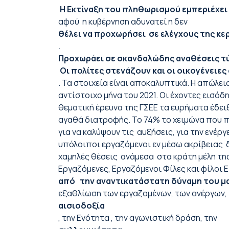
Η Εκτίναξη του πληθωρισμού εμπεριέχει
αφού η κυβέρνηση αδυνατεί η δεν
θέλει να προχωρήσει σε ελέγχους της κ
.
Προχωράει σε σκανδαλώδης αναθέσεις τύ
Οι πολίτες στενάζουν και οι οικογένειε
. Τα στοιχεία είναι αποκαλυπτικά. Η απώλε
αντίστοιχο μήνα του 2021. Οι έχοντες εισό
θεματική έρευνα της ΓΣΕΕ τα ευρήματα έδε
αγαθά διατροφής. Το 74% το χειμώνα που π
για να καλύψουν τις αυξήσεις, για την ενέ
υπόλοιποι εργαζόμενοι εν μέσω ακρίβειας δ
χαμηλές θέσεις ανάμεσα στα κράτη μέλη της 
Εργαζόμενες, Εργαζόμενοι Φίλες και φίλοι Ε
από την αναντικατάστατη δύναμη του μα
εξαθλίωση των εργαζομένων, των ανέργων,
αισιοδοξία
, την Ενότητα , την αγωνιστική δράση, την