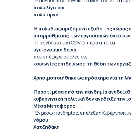
. Η αύξηση που δόθηκε το Μάη του 22, κάτω
πολύ λίγη και
πολύ αργά
.
Η πολυδιαφημιζόμενη έξοδο της χώρας απ
απορρύθμισης των εργασιακών σχέσεων
. Η πανδημία του COVID, πέρα από τα
υγειονομικά δεινά
που επέφερε σε όλες τις
κοινωνίες επιδείνωσε τη θέση των εργα
.
Χρησιμοποιήθηκε ως πρόσχημα για τη λ
.
Παρότι μέσα από την πανδημία αναδείχθη
κυβερνητική πολιτική δεν ανέδειξε την
Μέσα Μεταφοράς
. Εν μέσω πανδημίας, επέλεξε η Κυβέρνηση 
νόμου
Χατζηδάκη