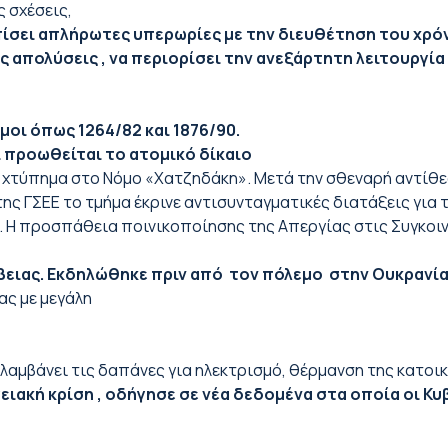
ς σχέσεις,
ίσει απλήρωτες υπερωρίες με την διευθέτηση του χρόν
ις απολύσεις , να περιορίσει την ανεξάρτητη λειτουργί
οι όπως 1264/82 και 1876/90.
 προωθείται το ατομικό δίκαιο
 χτύπημα στο Νόμο «Χατζηδάκη». Μετά την σθεναρή αντίθεσ
ς ΓΣΕΕ το τμήμα έκρινε αντισυνταγματικές διατάξεις για 
 Η προσπάθεια ποινικοποίησης της Απεργίας στις Συγκοινω
ιας. Εκδηλώθηκε πριν από τον πόλεμο στην Ουκρανία 
μας με μεγάλη
αμβάνει τις δαπάνες για ηλεκτρισμό, θέρμανση της κατοικ
ιακή κρίση , οδήγησε σε νέα δεδομένα στα οποία οι Κυ