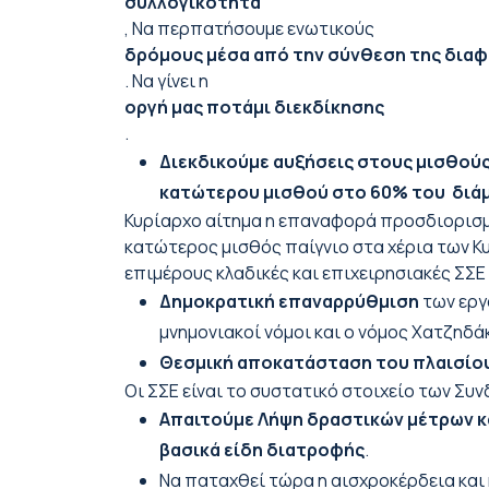
συλλογικότητα
, Να περπατήσουμε ενωτικούς
δρόμους μέσα από την σύνθεση της δια
. Να γίνει η
οργή μας ποτάμι διεκδίκησης
.
Διεκδικούμε αυξήσεις στους μισθού
κατώτερου μισθού στο 60% του
διά
Κυρίαρχο αίτημα η επαναφορά προσδιορισμού
κατώτερος μισθός παίγνιο στα χέρια των Κυ
επιμέρους κλαδικές και επιχειρησιακές ΣΣΕ
Δημοκρατική επαναρρύθμιση
των εργ
μνημονιακοί νόμοι και ο νόμος Χατζηδά
Θεσμική αποκατάσταση του πλαισίου
Οι ΣΣΕ είναι το συστατικό στοιχείο των Συ
Απαιτούμε Λήψη δραστικών μέτρων κα
βασικά είδη διατροφής
.
Να παταχθεί τώρα η αισχροκέρδεια και