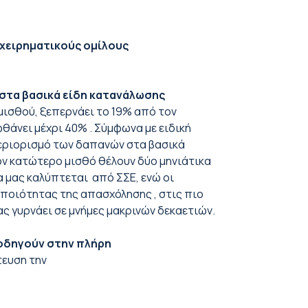
ιχειρηματικούς ομίλους
.
 στα βασικά είδη κατανάλωσης
μισθού, ξεπερνάει το 19% από τον
θάνει μέχρι 40% . Σύμφωνα με ειδική
 περιορισμό των δαπανών στα βασικά
ον κατώτερο μισθό θέλουν δύο μηνιάτικα
α μας καλύπτεται από ΣΣΕ, ενώ οι
 ποιότητας της απασχόλησης , στις πιο
ας γυρνάει σε μνήμες μακρινών δεκαετιών.
 οδηγούν στην πλήρη
τευση την