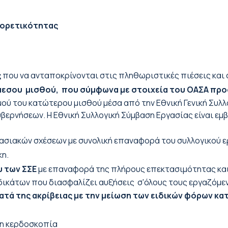
φορετικότητας
ς
που να ανταποκρίνονται στις πληθωριστικές πιέσεις και 
μεσου μισθού, που σύμφωνα με στοιχεία του ΟΑΣΑ προ
 του κατώτερου μισθού μέσα από την Εθνική Γενική Συλλογ
βερνήσεων. Η Εθνική Συλλογική Σύμβαση Εργασίας είναι εμβ
ασιακών σχέσεων με συνολική επαναφορά του συλλογικού ε
κη.
 των ΣΣΕ
με επαναφορά της πλήρους επεκτασιμότητας και
νδικάτων που διασφαλίζει αυξήσεις σ'όλους τους εργαζόμεν
τά της ακρίβειας με την μείωση των ειδικών φόρων κα
 η κερδοσκοπία