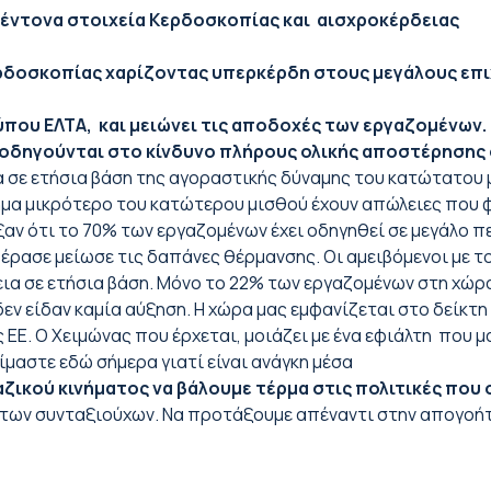
 έντονα στοιχεία Κερδοσκοπίας και αισχροκέρδειας
ερδοσκοπίας χαρίζοντας υπερκέρδη στους μεγάλους επ
που ΕΛΤΑ, και μειώνει τις αποδοχές των εργαζομένων
ς οδηγούνται στο κίνδυνο πλήρους ολικής αποστέρησης
ια σε ετήσια βάση της αγοραστικής δύναμης του κατώτατου 
δημα μικρότερο του κατώτερου μισθού έχουν απώλειες που φ
ιξαν ότι το 70% των εργαζομένων έχει οδηγηθεί σε μεγάλο
έρασε μείωσε τις δαπάνες θέρμανσης. Οι αμειβόμενοι με τ
ργεια σε ετήσια βάση. Μόνο το 22% των εργαζομένων στη χώρ
εν είδαν καμία αύξηση. Η χώρα μας εμφανίζεται στο δείκτη
ΕΕ. Ο Χειμώνας που έρχεται, μοιάζει με ένα εφιάλτη που μ
ίμαστε εδώ σήμερα γιατί είναι ανάγκη μέσα
ζικού κινήματος να βάλουμε τέρμα στις πολιτικές που
 των συνταξιούχων. Να προτάξουμε απέναντι στην απογοή