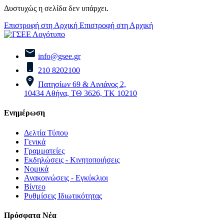
Δυστυχώς η σελίδα δεν υπάρχει.
Επιστροφή στη Αρχική
Επιστροφή στη Αρχική
info@gsee.gr
210 8202100
Πατησίων 69 & Αινιάνος 2,
10434 Αθήνα, ΤΘ 3626, ΤΚ 10210
Ενημέρωση
Δελτία Τύπου
Γενικά
Γραμματείες
Εκδηλώσεις - Κινητοποιήσεις
Νομικά
Ανακοινώσεις - Εγκύκλιοι
Βίντεο
Ρυθμίσεις Ιδιωτικότητας
Πρόσφατα Νέα