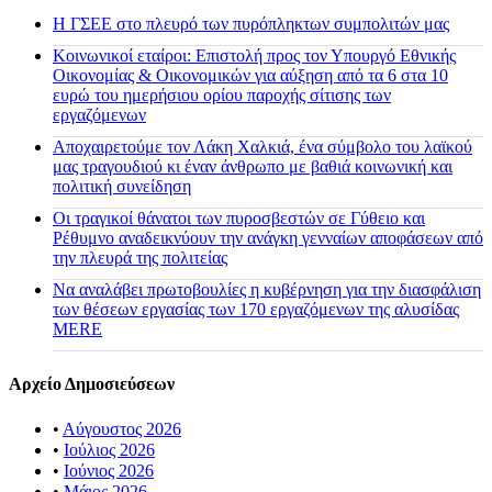
H ΓΣΕΕ στο πλευρό των πυρόπληκτων συμπολιτών μας
Κοινωνικοί εταίροι: Επιστολή προς τον Υπουργό Εθνικής
Οικονομίας & Οικονομικών για αύξηση από τα 6 στα 10
ευρώ του ημερήσιου ορίου παροχής σίτισης των
εργαζόμενων
Αποχαιρετούμε τον Λάκη Χαλκιά, ένα σύμβολο του λαϊκού
μας τραγουδιού κι έναν άνθρωπο με βαθιά κοινωνική και
πολιτική συνείδηση
Οι τραγικοί θάνατοι των πυροσβεστών σε Γύθειο και
Ρέθυμνο αναδεικνύουν την ανάγκη γενναίων αποφάσεων από
την πλευρά της πολιτείας
Να αναλάβει πρωτοβουλίες η κυβέρνηση για την διασφάλιση
των θέσεων εργασίας των 170 εργαζόμενων της αλυσίδας
MERE
Αρχείο Δημοσιεύσεων
•
Αύγουστος 2026
•
Ιούλιος 2026
•
Ιούνιος 2026
•
Μάιος 2026