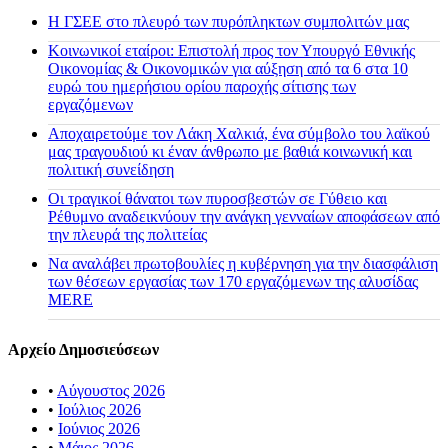
H ΓΣΕΕ στο πλευρό των πυρόπληκτων συμπολιτών μας
Κοινωνικοί εταίροι: Επιστολή προς τον Υπουργό Εθνικής
Οικονομίας & Οικονομικών για αύξηση από τα 6 στα 10
ευρώ του ημερήσιου ορίου παροχής σίτισης των
εργαζόμενων
Αποχαιρετούμε τον Λάκη Χαλκιά, ένα σύμβολο του λαϊκού
μας τραγουδιού κι έναν άνθρωπο με βαθιά κοινωνική και
πολιτική συνείδηση
Οι τραγικοί θάνατοι των πυροσβεστών σε Γύθειο και
Ρέθυμνο αναδεικνύουν την ανάγκη γενναίων αποφάσεων από
την πλευρά της πολιτείας
Να αναλάβει πρωτοβουλίες η κυβέρνηση για την διασφάλιση
των θέσεων εργασίας των 170 εργαζόμενων της αλυσίδας
MERE
Αρχείο Δημοσιεύσεων
•
Αύγουστος 2026
•
Ιούλιος 2026
•
Ιούνιος 2026
•
Μάιος 2026