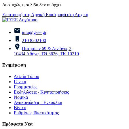
Δυστυχώς η σελίδα δεν υπάρχει.
Επιστροφή στη Αρχική
Επιστροφή στη Αρχική
info@gsee.gr
210 8202100
Πατησίων 69 & Αινιάνος 2,
10434 Αθήνα, ΤΘ 3626, ΤΚ 10210
Ενημέρωση
Δελτία Τύπου
Γενικά
Γραμματείες
Εκδηλώσεις - Κινητοποιήσεις
Νομικά
Ανακοινώσεις - Εγκύκλιοι
Βίντεο
Ρυθμίσεις Ιδιωτικότητας
Πρόσφατα Νέα