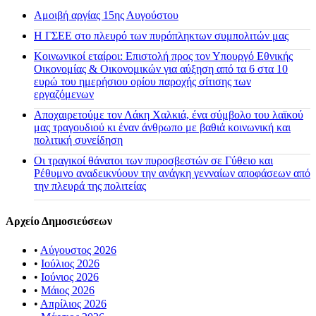
Αμοιβή αργίας 15ης Αυγούστου
H ΓΣΕΕ στο πλευρό των πυρόπληκτων συμπολιτών μας
Κοινωνικοί εταίροι: Επιστολή προς τον Υπουργό Εθνικής
Οικονομίας & Οικονομικών για αύξηση από τα 6 στα 10
ευρώ του ημερήσιου ορίου παροχής σίτισης των
εργαζόμενων
Αποχαιρετούμε τον Λάκη Χαλκιά, ένα σύμβολο του λαϊκού
μας τραγουδιού κι έναν άνθρωπο με βαθιά κοινωνική και
πολιτική συνείδηση
Οι τραγικοί θάνατοι των πυροσβεστών σε Γύθειο και
Ρέθυμνο αναδεικνύουν την ανάγκη γενναίων αποφάσεων από
την πλευρά της πολιτείας
Αρχείο Δημοσιεύσεων
•
Αύγουστος 2026
•
Ιούλιος 2026
•
Ιούνιος 2026
•
Μάιος 2026
•
Απρίλιος 2026