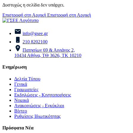
Δυστυχώς η σελίδα δεν υπάρχει.
Επιστροφή στη Αρχική
Επιστροφή στη Αρχική
info@gsee.gr
210 8202100
Πατησίων 69 & Αινιάνος 2,
10434 Αθήνα, ΤΘ 3626, ΤΚ 10210
Ενημέρωση
Δελτία Τύπου
Γενικά
Γραμματείες
Εκδηλώσεις - Κινητοποιήσεις
Νομικά
Ανακοινώσεις - Εγκύκλιοι
Βίντεο
Ρυθμίσεις Ιδιωτικότητας
Πρόσφατα Νέα