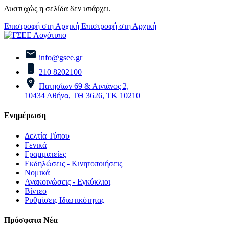
Δυστυχώς η σελίδα δεν υπάρχει.
Επιστροφή στη Αρχική
Επιστροφή στη Αρχική
info@gsee.gr
210 8202100
Πατησίων 69 & Αινιάνος 2,
10434 Αθήνα, ΤΘ 3626, ΤΚ 10210
Ενημέρωση
Δελτία Τύπου
Γενικά
Γραμματείες
Εκδηλώσεις - Κινητοποιήσεις
Νομικά
Ανακοινώσεις - Εγκύκλιοι
Βίντεο
Ρυθμίσεις Ιδιωτικότητας
Πρόσφατα Νέα