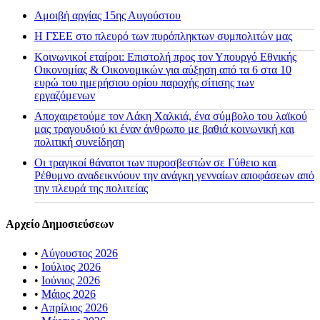
Αμοιβή αργίας 15ης Αυγούστου
H ΓΣΕΕ στο πλευρό των πυρόπληκτων συμπολιτών μας
Κοινωνικοί εταίροι: Επιστολή προς τον Υπουργό Εθνικής
Οικονομίας & Οικονομικών για αύξηση από τα 6 στα 10
ευρώ του ημερήσιου ορίου παροχής σίτισης των
εργαζόμενων
Αποχαιρετούμε τον Λάκη Χαλκιά, ένα σύμβολο του λαϊκού
μας τραγουδιού κι έναν άνθρωπο με βαθιά κοινωνική και
πολιτική συνείδηση
Οι τραγικοί θάνατοι των πυροσβεστών σε Γύθειο και
Ρέθυμνο αναδεικνύουν την ανάγκη γενναίων αποφάσεων από
την πλευρά της πολιτείας
Αρχείο Δημοσιεύσεων
•
Αύγουστος 2026
•
Ιούλιος 2026
•
Ιούνιος 2026
•
Μάιος 2026
•
Απρίλιος 2026