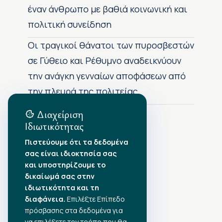
έναν άνθρωπο με βαθιά κοινωνική και
πολιτική συνείδηση
Οι τραγικοί θάνατοι των πυροσβεστών
σε Γύθειο και Ρέθυμνο αναδεικνύουν
την ανάγκη γενναίων αποφάσεων από
την πλευρά της πολιτείας
Διαχείριση
Ιδιωτικότητας
Αρχείο Δημοσιεύσεων
Πιστεύουμε ότι τα δεδομένα
σας είναι ιδιοκτησία σας
Αύγουστος 2026
•
και υποστηρίζουμε το
Ιούλιος 2026
•
δικαίωμά σας στην
Ιούνιος 2026
•
ιδιωτικότητα και τη
Μάιος 2026
•
Απρίλιος 2026
διαφάνεια.
•
Επιλέξτε Επίπεδο
Μάρτιος 2026
•
πρόσβασης στα δεδομένα για
να επιλέξετε τον τρόπο που θα