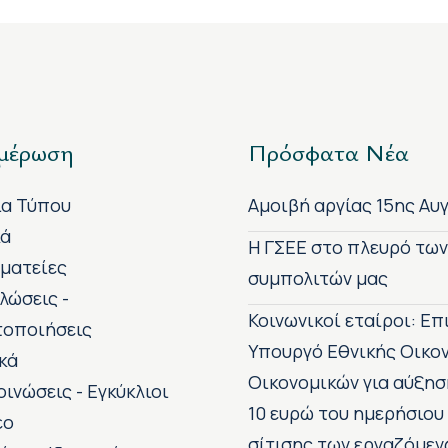
μέρωση
Πρόσφατα Νέα
ία Τύπου
Αμοιβή αργίας 15ης Αυ
κά
H ΓΣΕΕ στο πλευρό τω
ματείες
συμπολιτών μας
λώσεις -
Κοινωνικοί εταίροι: Ε
τοποιήσεις
Υπουργό Εθνικής Οικο
κά
Οικονομικών για αύξησ
οινώσεις - Εγκύκλιοι
10 ευρώ του ημερήσιου
εο
σίτισης των εργαζόμεν