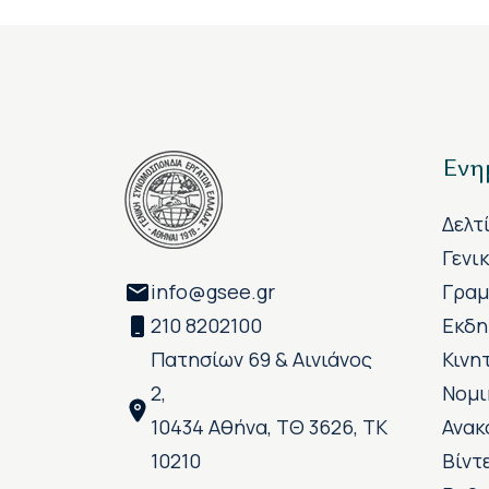
Ενη
Δελτ
Γενι
info@gsee.gr
Γραμ
210 8202100
Εκδη
Πατησίων 69 & Αινιάνος
Κινη
2,
Νομι
10434 Αθήνα, ΤΘ 3626, ΤΚ
Ανακ
10210
Βίντ