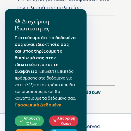
την πλευρά της πολιτείας
Διαχείριση
Ιδιωτικότητας
Αρχείο Δημοσιεύσεων
Πιστεύουμε ότι τα δεδομένα
σας είναι ιδιοκτησία σας
Αύγουστος 2026
•
και υποστηρίζουμε το
Ιούλιος 2026
•
δικαίωμά σας στην
Ιούνιος 2026
•
ιδιωτικότητα και τη
Μάιος 2026
•
Απρίλιος 2026
•
διαφάνεια.
Επιλέξτε Επίπεδο
Μάρτιος 2026
•
πρόσβασης στα δεδομένα για
να επιλέξετε τον τρόπο που θα
χρησιμοποιούμε και θα
Πλήρες Ημερολόγιο Δημοσιεύσεων
κοινοποιούμε τα δεδομένα σας.
Προσωπικά Δεδομένα
Αποδοχή
Απόρριψη
Όλων
Όλων
Γ.Σ.Ε.Ε
© 2026 All rights reserved.