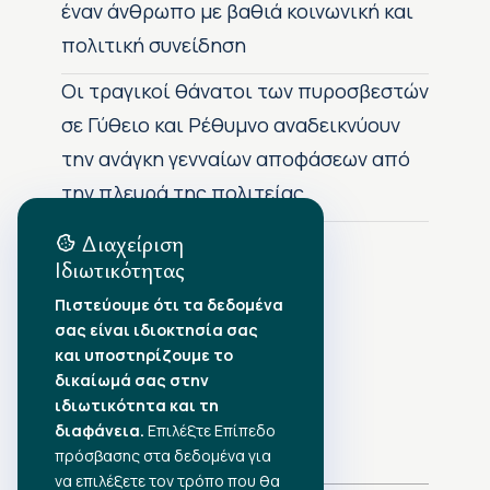
έναν άνθρωπο με βαθιά κοινωνική και
πολιτική συνείδηση
Οι τραγικοί θάνατοι των πυροσβεστών
σε Γύθειο και Ρέθυμνο αναδεικνύουν
την ανάγκη γενναίων αποφάσεων από
την πλευρά της πολιτείας
Διαχείριση
Ιδιωτικότητας
Αρχείο Δημοσιεύσεων
Πιστεύουμε ότι τα δεδομένα
σας είναι ιδιοκτησία σας
Αύγουστος 2026
•
και υποστηρίζουμε το
Ιούλιος 2026
•
δικαίωμά σας στην
Ιούνιος 2026
•
ιδιωτικότητα και τη
Μάιος 2026
•
Απρίλιος 2026
διαφάνεια.
•
Επιλέξτε Επίπεδο
Μάρτιος 2026
•
πρόσβασης στα δεδομένα για
να επιλέξετε τον τρόπο που θα