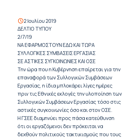
2 Ιουλίου 2019
ΔΕΛΤΙΟ ΤΥΠΟΥ
2/
7
/19
ΝΑ
ΕΦΑΡΜΟΣΤΟΥΝ
ΕΔΩ ΚΑΙ ΤΩΡΑ
ΣΥΛΛΟΓΙΚΕΣ ΣΥΜΒΑΣΕΙΣ ΕΡΓΑΣΙΑΣ
ΣΕ ΑΣΤΙΚΕΣ ΣΥΓΚΟΙΝΩΝΙΕΣ ΚΑΙ ΟΣΕ
Την ώρα που η
Κ
υβέρνηση επαίρεται για την
επαναφορά των
Σ
υλλογικών
Σ
υμβάσεων
Ε
ργασίας, η ίδια μπλοκάρει λίγες ημέρες
πριν τις
Ε
θνικές εκλογές την
υλοποίηση των
Σ
υλλογικ
ών
Σ
υμβάσεων
Ε
ργασίας τόσο στις
αστικές συγκοινωνίες όσο και στον ΟΣΕ.
Η
ΓΣΕΕ
διαμηνύει προς πάσα κατεύθυνση
ότι οι εργαζόμενοι δεν πρόκειται να
δεχθούν
πολιτικούς τακτικισμούς που τους