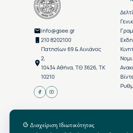
Δελτ
Γενι
info@gsee.gr
Γραμ
210 8202100
Εκδη
Πατησίων 69 & Αινιάνος
Κινη
2,
Νομι
10434 Αθήνα, ΤΘ 3626, ΤΚ
Ανακ
10210
Βίντ
Ρυθμ
Διαχείριση Ιδιωτικότητας