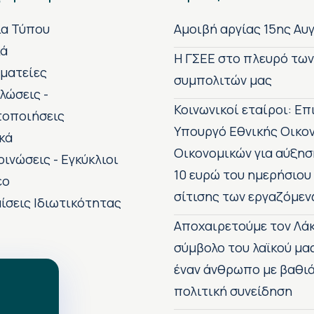
ία Τύπου
Αμοιβή αργίας 15ης Αυ
κά
H ΓΣΕΕ στο πλευρό τω
ματείες
συμπολιτών μας
λώσεις -
Κοινωνικοί εταίροι: Ε
τοποιήσεις
Υπουργό Εθνικής Οικο
κά
Οικονομικών για αύξησ
οινώσεις - Εγκύκλιοι
10 ευρώ του ημερήσιου
εο
σίτισης των εργαζόμεν
ίσεις Ιδιωτικότητας
Αποχαιρετούμε τον Λάκ
σύμβολο του λαϊκού μα
έναν άνθρωπο με βαθιά
πολιτική συνείδηση