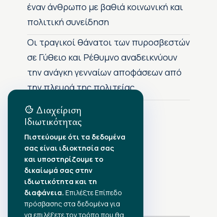
έναν άνθρωπο με βαθιά κοινωνική και
πολιτική συνείδηση
Οι τραγικοί θάνατοι των πυροσβεστών
σε Γύθειο και Ρέθυμνο αναδεικνύουν
την ανάγκη γενναίων αποφάσεων από
την πλευρά της πολιτείας
Διαχείριση
Ιδιωτικότητας
Αρχείο Δημοσιεύσεων
Πιστεύουμε ότι τα δεδομένα
σας είναι ιδιοκτησία σας
Αύγουστος 2026
•
και υποστηρίζουμε το
Ιούλιος 2026
•
δικαίωμά σας στην
Ιούνιος 2026
•
ιδιωτικότητα και τη
Μάιος 2026
•
Απρίλιος 2026
διαφάνεια.
•
Επιλέξτε Επίπεδο
Μάρτιος 2026
•
πρόσβασης στα δεδομένα για
να επιλέξετε τον τρόπο που θα