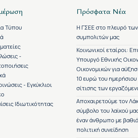
μέρωση
Πρόσφατα Νέα
ία Τύπου
H ΓΣΕΕ στο πλευρό τω
κά
συμπολιτών μας
ματείες
Κοινωνικοί εταίροι: Ε
λώσεις -
Υπουργό Εθνικής Οικο
τοποιήσεις
Οικονομικών για αύξησ
κά
10 ευρώ του ημερήσιου
οινώσεις - Εγκύκλιοι
σίτισης των εργαζόμεν
εο
Αποχαιρετούμε τον Λάκ
ίσεις Ιδιωτικότητας
σύμβολο του λαϊκού μα
έναν άνθρωπο με βαθιά
πολιτική συνείδηση