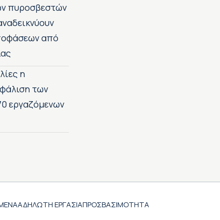
των πυροσβεστών
 αναδεικνύουν
αποφάσεων από
ίας
λίες η
σφάλιση των
70 εργαζόμενων
ΜΕΝΑ
ΑΔΗΛΩΤΗ ΕΡΓΑΣΙΑ
ΠΡΟΣΒΑΣΙΜΟΤΗΤΑ