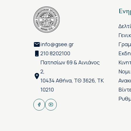
Ενη
Δελτ
Γενι
info@gsee.gr
Γραμ
210 8202100
Εκδη
Πατησίων 69 & Αινιάνος
Κινη
2,
Νομι
10434 Αθήνα, ΤΘ 3626, ΤΚ
Ανακ
10210
Βίντ
Ρυθμ