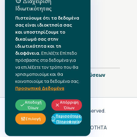
Διαχείριση
Ιδιωτικότητας
Αρχείο Δημοσιεύσεων
Πιστεύουμε ότι τα δεδομένα
σας είναι ιδιοκτησία σας
Αύγουστος 2026
•
και υποστηρίζουμε το
Ιούλιος 2026
•
δικαίωμά σας στην
Ιούνιος 2026
•
ιδιωτικότητα και τη
Μάιος 2026
•
Απρίλιος 2026
διαφάνεια.
•
Επιλέξτε Επίπεδο
Μάρτιος 2026
•
πρόσβασης στα δεδομένα για
να επιλέξετε τον τρόπο που θα
χρησιμοποιούμε και θα
Πλήρες Ημερολόγιο Δημοσιεύσεων
κοινοποιούμε τα δεδομένα σας.
Προσωπικά Δεδομένα
Αποδοχή
Απόρριψη
Όλων
Όλων
Γ.Σ.Ε.Ε
© 2026 All rights reserved.
Περισσότερες
ΠΡΟΣΩΠΙΚΑ ΔΕΔΟΜΕΝΑ
Επιλογή
Πληροφορίες
ΑΔΗΛΩΤΗ ΕΡΓΑΣΙΑ
ΠΡΟΣΒΑΣΙΜΟΤΗΤΑ