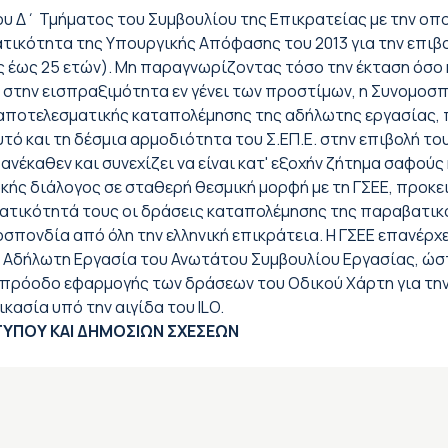
ου Δ΄ Τμήματος του Συμβουλίου της Επικρατείας με την οπο
τικότητα της Υπουργικής Απόφασης του 2013 για την επιβ
ς έως 25 ετών). Μη παραγνωρίζοντας τόσο την έκταση όσο 
στην εισπραξιμότητα εν γένει των προστίμων, η Συνομοσ
α αποτελεσματικής καταπολέμησης της αδήλωτης εργασίας,
 και τη δέσμια αρμοδιότητα του Σ.ΕΠ.Ε. στην επιβολή του.
νέκαθεν και συνεχίζει να είναι κατ' εξοχήν ζήτημα σαφούς
κής διάλογος σε σταθερή θεσμική μορφή με τη ΓΣΕΕ, προκε
τικότητά τους οι δράσεις καταπολέμησης της παραβατικότ
μοσπονδία από όλη την ελληνική επικράτεια. Η ΓΣΕΕ επανέρχ
 Αδήλωτη Εργασία του Ανωτάτου Συμβουλίου Εργασίας, ώστε
ην πρόοδο εφαρμογής των δράσεων του Οδικού Χάρτη για τη
κασία υπό την αιγίδα του ILO.
ΗΜΟΣΙΩΝ ΣΧΕΣΕΩΝ