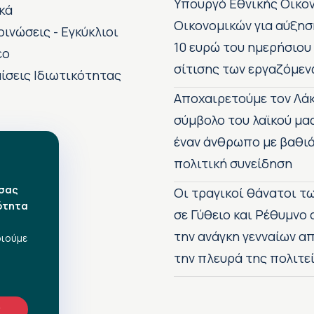
Υπουργό Εθνικής Οικο
κά
Οικονομικών για αύξησ
οινώσεις - Εγκύκλιοι
10 ευρώ του ημερήσιου
εο
σίτισης των εργαζόμεν
ίσεις Ιδιωτικότητας
Αποχαιρετούμε τον Λάκ
σύμβολο του λαϊκού μα
έναν άνθρωπο με βαθιά
πολιτική συνείδηση
 σας
Οι τραγικοί θάνατοι 
ότητα
σε Γύθειο και Ρέθυμνο
την ανάγκη γενναίων 
οιούμε
την πλευρά της πολιτε
ν