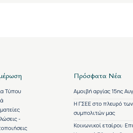
μέρωση
Πρόσφατα Νέα
ία Τύπου
Αμοιβή αργίας 15ης Αυ
κά
H ΓΣΕΕ στο πλευρό τω
ματείες
συμπολιτών μας
λώσεις -
Κοινωνικοί εταίροι: Ε
τοποιήσεις