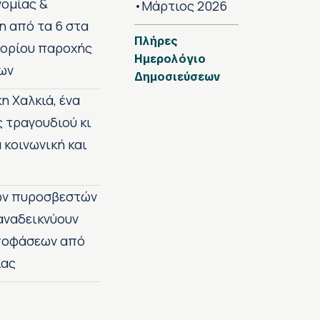
νομίας &
Μάρτιος 2026
•
η από τα 6 στα
Πλήρες
 ορίου παροχής
Ημερολόγιο
ων
Δημοσιεύσεων
η Χαλκιά, ένα
ς τραγουδιού κι
 κοινωνική και
των πυροσβεστών
 αναδεικνύουν
αποφάσεων από
ίας