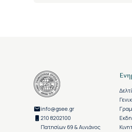
Ενη
Δελτ
Γενι
info@gsee.gr
Γραμ
210 8202100
Εκδη
Πατησίων 69 & Αινιάνος
Κινη