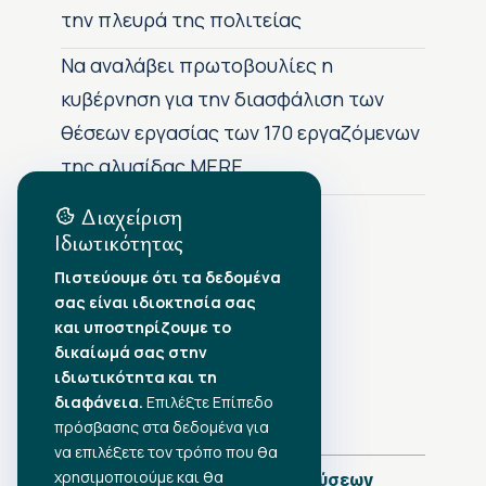
την πλευρά της πολιτείας
Να αναλάβει πρωτοβουλίες η
κυβέρνηση για την διασφάλιση των
θέσεων εργασίας των 170 εργαζόμενων
της αλυσίδας MERE
Διαχείριση
Ιδιωτικότητας
Αρχείο Δημοσιεύσεων
Πιστεύουμε ότι τα δεδομένα
σας είναι ιδιοκτησία σας
Αύγουστος 2026
•
και υποστηρίζουμε το
Ιούλιος 2026
•
δικαίωμά σας στην
Ιούνιος 2026
•
ιδιωτικότητα και τη
Μάιος 2026
•
Απρίλιος 2026
διαφάνεια.
•
Επιλέξτε Επίπεδο
Μάρτιος 2026
•
πρόσβασης στα δεδομένα για
να επιλέξετε τον τρόπο που θα
χρησιμοποιούμε και θα
Πλήρες Ημερολόγιο Δημοσιεύσεων