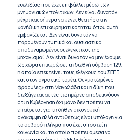
ευελιξίας που έχει επιβάλλει μέσω των
μνημονιακών πολιτικών. Δεν είναι δυνατόν
μέχρι και σήμερα να μένει θεατής στην
«ανήθικη επιχειρηματικότητα» όπου αυτή
εμφανίζεται. Δεν είναι δυνατόν να
παραμένουν τυπικά και ουσιαστικά
αποδυναμωμένοι οι ελεγκτικοί της
μηχανισμοί. Δεν είναι δυνατόν να μην έχουμε
ως χώρα επικυρώσει τη διεθνή σύμβαση 129,
η οποία επεκτείνει τους ελέγχους του ΣΕΠΕ
και στον αγροτικό τομέα. Οι «ματωμένες
φράουλες» στη Μανωλάδα και η δίκη που
διεξάγεται αυτές τις ημέρες αποδεικνύουν
ότι η Κυβέρνηση όχι μόνο δεν πρέπει να
επαίρεται για τη δήθεν οικονομική
ανάκαμψη αλλά αντιθέτως είναι υπόλογη για
το σοβαρό πλήγμα που έχει υποστεί η
κοινωνία και το οποίο πρέπει άμεσα να
αποκαταστήσει. Η ΓΣΕΕ δηλώνει την