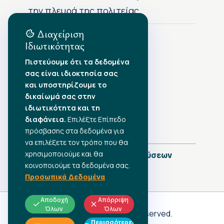
την πλευρά της πολιτείας
Διαχείριση
Ιδιωτικότητας
Αρχείο Δημοσιεύσεων
Πιστεύουμε ότι τα δεδομένα
σας είναι ιδιοκτησία σας
Αύγουστος 2026
•
και υποστηρίζουμε το
Ιούλιος 2026
•
δικαίωμά σας στην
Ιούνιος 2026
•
ιδιωτικότητα και τη
Μάιος 2026
•
Απρίλιος 2026
διαφάνεια.
•
Επιλέξτε Επίπεδο
Μάρτιος 2026
•
πρόσβασης στα δεδομένα για
να επιλέξετε τον τρόπο που θα
χρησιμοποιούμε και θα
Πλήρες Ημερολόγιο Δημοσιεύσεων
κοινοποιούμε τα δεδομένα σας.
Προσωπικά Δεδομένα
Αποδοχή
Απόρριψη
Όλων
Όλων
Γ.Σ.Ε.Ε
© 2026 All rights reserved.
Περισσότερες