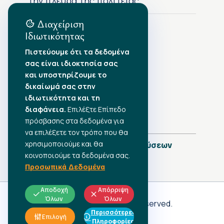
την πλευρά της πολιτείας
Διαχείριση
Ιδιωτικότητας
Αρχείο Δημοσιεύσεων
Πιστεύουμε ότι τα δεδομένα
σας είναι ιδιοκτησία σας
Αύγουστος 2026
•
και υποστηρίζουμε το
Ιούλιος 2026
•
δικαίωμά σας στην
Ιούνιος 2026
•
ιδιωτικότητα και τη
Μάιος 2026
•
Απρίλιος 2026
•
διαφάνεια.
Επιλέξτε Επίπεδο
Μάρτιος 2026
•
πρόσβασης στα δεδομένα για
να επιλέξετε τον τρόπο που θα
χρησιμοποιούμε και θα
Πλήρες Ημερολόγιο Δημοσιεύσεων
κοινοποιούμε τα δεδομένα σας.
Προσωπικά Δεδομένα
Αποδοχή
Απόρριψη
Όλων
Όλων
Γ.Σ.Ε.Ε
© 2026 All rights reserved.
Περισσότερες
ΠΡΟΣΩΠΙΚΑ ΔΕΔΟΜΕΝΑ
Επιλογή
Πληροφορίες