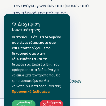
την ανάγκη γενναίων αποφάσεων από
την πλευρά της πολιτείας
Διαχείριση
Ιδιωτικότητας
Αρχείο Δημοσιεύσεων
Πιστεύουμε ότι τα δεδομένα
σας είναι ιδιοκτησία σας
Αύγουστος 2026
•
και υποστηρίζουμε το
Ιούλιος 2026
•
δικαίωμά σας στην
Ιούνιος 2026
•
ιδιωτικότητα και τη
Μάιος 2026
•
Απρίλιος 2026
διαφάνεια.
•
Επιλέξτε Επίπεδο
Μάρτιος 2026
•
πρόσβασης στα δεδομένα για
να επιλέξετε τον τρόπο που θα
χρησιμοποιούμε και θα
Πλήρες Ημερολόγιο Δημοσιεύσεων
κοινοποιούμε τα δεδομένα σας.
Προσωπικά Δεδομένα
Αποδοχή
Απόρριψη