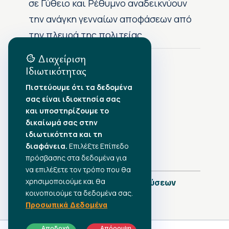
σε Γύθειο και Ρέθυμνο αναδεικνύουν
την ανάγκη γενναίων αποφάσεων από
την πλευρά της πολιτείας
Διαχείριση
Ιδιωτικότητας
Αρχείο Δημοσιεύσεων
Πιστεύουμε ότι τα δεδομένα
σας είναι ιδιοκτησία σας
Αύγουστος 2026
•
και υποστηρίζουμε το
Ιούλιος 2026
•
δικαίωμά σας στην
Ιούνιος 2026
•
ιδιωτικότητα και τη
Μάιος 2026
•
Απρίλιος 2026
διαφάνεια.
•
Επιλέξτε Επίπεδο
Μάρτιος 2026
•
πρόσβασης στα δεδομένα για
να επιλέξετε τον τρόπο που θα
χρησιμοποιούμε και θα
Πλήρες Ημερολόγιο Δημοσιεύσεων
κοινοποιούμε τα δεδομένα σας.
Προσωπικά Δεδομένα
Αποδοχή
Απόρριψη