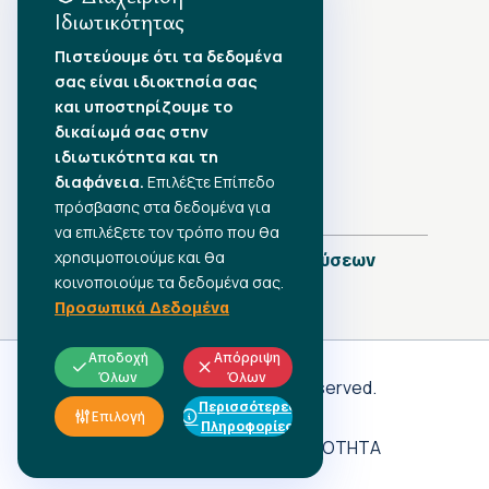
Ιδιωτικότητας
Αρχείο Δημοσιεύσεων
Πιστεύουμε ότι τα δεδομένα
σας είναι ιδιοκτησία σας
Αύγουστος 2026
•
και υποστηρίζουμε το
Ιούλιος 2026
•
δικαίωμά σας στην
Ιούνιος 2026
•
ιδιωτικότητα και τη
Μάιος 2026
•
Απρίλιος 2026
διαφάνεια.
•
Επιλέξτε Επίπεδο
Μάρτιος 2026
•
πρόσβασης στα δεδομένα για
να επιλέξετε τον τρόπο που θα
χρησιμοποιούμε και θα
Πλήρες Ημερολόγιο Δημοσιεύσεων
κοινοποιούμε τα δεδομένα σας.
Προσωπικά Δεδομένα
Αποδοχή
Απόρριψη
Όλων
Όλων
Γ.Σ.Ε.Ε
© 2026 All rights reserved.
Περισσότερες
ΠΡΟΣΩΠΙΚΑ ΔΕΔΟΜΕΝΑ
Επιλογή
Πληροφορίες
ΑΔΗΛΩΤΗ ΕΡΓΑΣΙΑ
ΠΡΟΣΒΑΣΙΜΟΤΗΤΑ