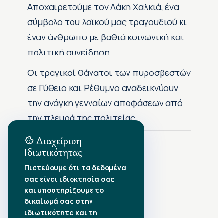
Αποχαιρετούμε τον Λάκη Χαλκιά, ένα
σύμβολο του λαϊκού μας τραγουδιού κι
έναν άνθρωπο με βαθιά κοινωνική και
πολιτική συνείδηση
Οι τραγικοί θάνατοι των πυροσβεστών
σε Γύθειο και Ρέθυμνο αναδεικνύουν
την ανάγκη γενναίων αποφάσεων από
την πλευρά της πολιτείας
Διαχείριση
Ιδιωτικότητας
Αρχείο Δημοσιεύσεων
Πιστεύουμε ότι τα δεδομένα
σας είναι ιδιοκτησία σας
Αύγουστος 2026
•
και υποστηρίζουμε το
Ιούλιος 2026
•
δικαίωμά σας στην
Ιούνιος 2026
•
ιδιωτικότητα και τη
Μάιος 2026
•