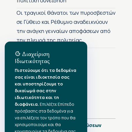
πολιτική συνείδηση
Οι τραγικοί θάνατοι των πυροσβεστών
σε Γύθειο και Ρέθυμνο αναδεικνύουν
την ανάγκη γενναίων αποφάσεων από
την πλευρά της πολιτείας
Διαχείριση
Ιδιωτικότητας
Αρχείο Δημοσιεύσεων
Πιστεύουμε ότι τα δεδομένα
σας είναι ιδιοκτησία σας
Αύγουστος 2026
•
και υποστηρίζουμε το
Ιούλιος 2026
•
δικαίωμά σας στην
Ιούνιος 2026
•
ιδιωτικότητα και τη
Μάιος 2026
•
Απρίλιος 2026
•
διαφάνεια.
Επιλέξτε Επίπεδο
Μάρτιος 2026
•
πρόσβασης στα δεδομένα για
να επιλέξετε τον τρόπο που θα
χρησιμοποιούμε και θα
Πλήρες Ημερολόγιο Δημοσιεύσεων
κοινοποιούμε τα δεδομένα σας.