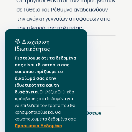
Οι τραγικοί θάνατοι των πυροσβεστών
σε Γύθειο και Ρέθυμνο αναδεικνύουν
την ανάγκη γενναίων αποφάσεων από
την πλευρά της πολιτείας
Διαχείριση
Ιδιωτικότητας
Αρχείο Δημοσιεύσεων
Πιστεύουμε ότι τα δεδομένα
σας είναι ιδιοκτησία σας
Αύγουστος 2026
•
και υποστηρίζουμε το
Ιούλιος 2026
•
δικαίωμά σας στην
Ιούνιος 2026
•
ιδιωτικότητα και τη
Μάιος 2026
•
Απρίλιος 2026
•
διαφάνεια.
Επιλέξτε Επίπεδο
Μάρτιος 2026
•
πρόσβασης στα δεδομένα για
να επιλέξετε τον τρόπο που θα
χρησιμοποιούμε και θα
Πλήρες Ημερολόγιο Δημοσιεύσεων
κοινοποιούμε τα δεδομένα σας.
Προσωπικά Δεδομένα