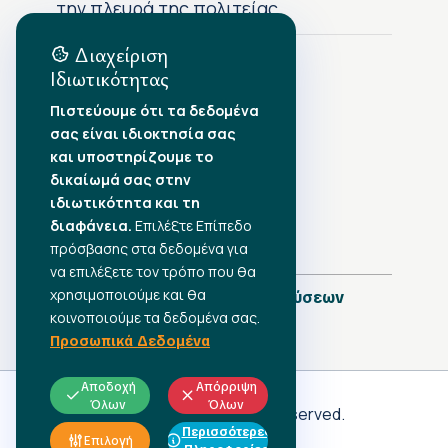
την πλευρά της πολιτείας
Διαχείριση
Ιδιωτικότητας
Αρχείο Δημοσιεύσεων
Πιστεύουμε ότι τα δεδομένα
σας είναι ιδιοκτησία σας
Αύγουστος 2026
•
και υποστηρίζουμε το
Ιούλιος 2026
•
δικαίωμά σας στην
Ιούνιος 2026
•
ιδιωτικότητα και τη
Μάιος 2026
•
Απρίλιος 2026
διαφάνεια.
•
Επιλέξτε Επίπεδο
Μάρτιος 2026
•
πρόσβασης στα δεδομένα για
να επιλέξετε τον τρόπο που θα
χρησιμοποιούμε και θα
Πλήρες Ημερολόγιο Δημοσιεύσεων
κοινοποιούμε τα δεδομένα σας.
Προσωπικά Δεδομένα
Αποδοχή
Απόρριψη
Όλων
Όλων
Γ.Σ.Ε.Ε
© 2026 All rights reserved.
Περισσότερες
ΠΡΟΣΩΠΙΚΑ ΔΕΔΟΜΕΝΑ
Επιλογή