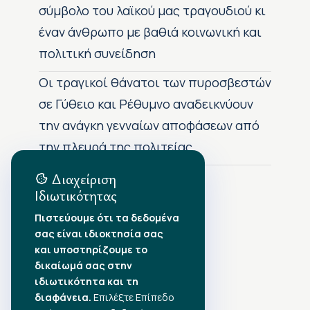
σύμβολο του λαϊκού μας τραγουδιού κι
έναν άνθρωπο με βαθιά κοινωνική και
πολιτική συνείδηση
Οι τραγικοί θάνατοι των πυροσβεστών
σε Γύθειο και Ρέθυμνο αναδεικνύουν
την ανάγκη γενναίων αποφάσεων από
την πλευρά της πολιτείας
Διαχείριση
Ιδιωτικότητας
Αρχείο Δημοσιεύσεων
Πιστεύουμε ότι τα δεδομένα
σας είναι ιδιοκτησία σας
Αύγουστος 2026
•
και υποστηρίζουμε το
Ιούλιος 2026
•
δικαίωμά σας στην
Ιούνιος 2026
•
ιδιωτικότητα και τη
Μάιος 2026
•
Απρίλιος 2026
διαφάνεια.
•
Επιλέξτε Επίπεδο