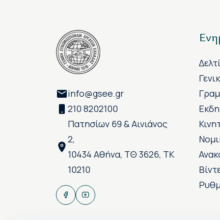
Ενη
Δελτ
Γενι
info@gsee.gr
Γραμ
210 8202100
Εκδη
Πατησίων 69 & Αινιάνος
Κινη
2,
Νομι
10434 Αθήνα, ΤΘ 3626, ΤΚ
Ανακ
10210
Βίντ
Ρυθμ