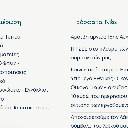
μέρωση
Πρόσφατα Νέα
ία Τύπου
Αμοιβή αργίας 15ης Αυ
κά
H ΓΣΕΕ στο πλευρό τω
ματείες
συμπολιτών μας
λώσεις -
Κοινωνικοί εταίροι: Ε
τοποιήσεις
Υπουργό Εθνικής Οικο
κά
Οικονομικών για αύξησ
οινώσεις - Εγκύκλιοι
10 ευρώ του ημερήσιου
εο
σίτισης των εργαζόμεν
ίσεις Ιδιωτικότητας
Αποχαιρετούμε τον Λάκ
σύμβολο του λαϊκού μα