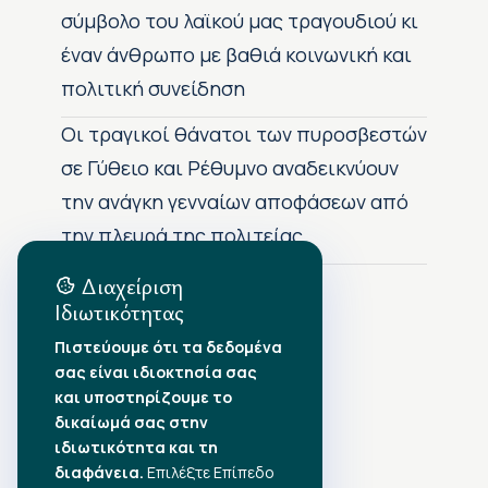
σύμβολο του λαϊκού μας τραγουδιού κι
έναν άνθρωπο με βαθιά κοινωνική και
πολιτική συνείδηση
Οι τραγικοί θάνατοι των πυροσβεστών
σε Γύθειο και Ρέθυμνο αναδεικνύουν
την ανάγκη γενναίων αποφάσεων από
την πλευρά της πολιτείας
Διαχείριση
Ιδιωτικότητας
Αρχείο Δημοσιεύσεων
Πιστεύουμε ότι τα δεδομένα
σας είναι ιδιοκτησία σας
Αύγουστος 2026
•
και υποστηρίζουμε το
Ιούλιος 2026
•
δικαίωμά σας στην
Ιούνιος 2026
•
ιδιωτικότητα και τη
Μάιος 2026
•
Απρίλιος 2026
διαφάνεια.
•
Επιλέξτε Επίπεδο