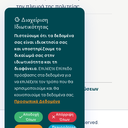
την πλευρά της πολιτείας
Διαχείριση
Ιδιωτικότητας
Αρχείο Δημοσιεύσεων
Πιστεύουμε ότι τα δεδομένα
σας είναι ιδιοκτησία σας
Αύγουστος 2026
•
και υποστηρίζουμε το
Ιούλιος 2026
•
δικαίωμά σας στην
Ιούνιος 2026
•
ιδιωτικότητα και τη
Μάιος 2026
•
Απρίλιος 2026
διαφάνεια.
•
Επιλέξτε Επίπεδο
Μάρτιος 2026
•
πρόσβασης στα δεδομένα για
να επιλέξετε τον τρόπο που θα
χρησιμοποιούμε και θα
Πλήρες Ημερολόγιο Δημοσιεύσεων
κοινοποιούμε τα δεδομένα σας.
Προσωπικά Δεδομένα
Αποδοχή
Απόρριψη
Όλων
Όλων
Γ.Σ.Ε.Ε
© 2026 All rights reserved.
Περισσότερες