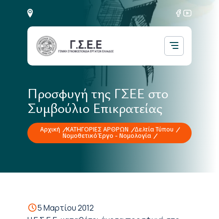
Προσφυγή της ΓΣΕΕ στο
Συμβούλιο Επικρατείας
Αρχική
ΚΑΤΗΓΟΡΙΕΣ ΑΡΘΡΩΝ
Δελτία Τύπου
Νομοθετικό Έργο - Νομολογία
5 Μαρτίου 2012