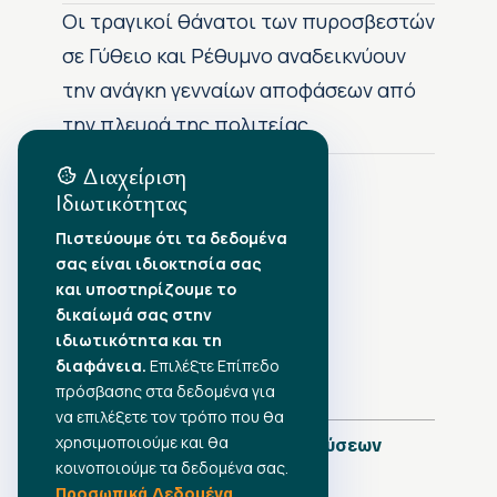
Οι τραγικοί θάνατοι των πυροσβεστών
σε Γύθειο και Ρέθυμνο αναδεικνύουν
την ανάγκη γενναίων αποφάσεων από
την πλευρά της πολιτείας
Διαχείριση
Ιδιωτικότητας
Αρχείο Δημοσιεύσεων
Πιστεύουμε ότι τα δεδομένα
σας είναι ιδιοκτησία σας
Αύγουστος 2026
•
και υποστηρίζουμε το
Ιούλιος 2026
•
δικαίωμά σας στην
Ιούνιος 2026
•
ιδιωτικότητα και τη
Μάιος 2026
•
Απρίλιος 2026
διαφάνεια.
•
Επιλέξτε Επίπεδο
Μάρτιος 2026
•
πρόσβασης στα δεδομένα για
να επιλέξετε τον τρόπο που θα
χρησιμοποιούμε και θα
Πλήρες Ημερολόγιο Δημοσιεύσεων
κοινοποιούμε τα δεδομένα σας.
Προσωπικά Δεδομένα