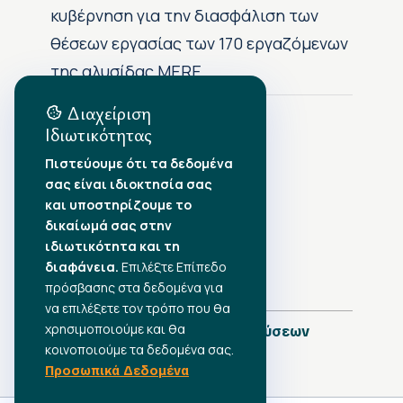
κυβέρνηση για την διασφάλιση των
θέσεων εργασίας των 170 εργαζόμενων
της αλυσίδας MERE
Διαχείριση
Ιδιωτικότητας
Αρχείο Δημοσιεύσεων
Πιστεύουμε ότι τα δεδομένα
σας είναι ιδιοκτησία σας
Αύγουστος 2026
•
και υποστηρίζουμε το
Ιούλιος 2026
•
δικαίωμά σας στην
Ιούνιος 2026
•
ιδιωτικότητα και τη
Μάιος 2026
•
Απρίλιος 2026
διαφάνεια.
•
Επιλέξτε Επίπεδο
Μάρτιος 2026
•
πρόσβασης στα δεδομένα για
να επιλέξετε τον τρόπο που θα
χρησιμοποιούμε και θα
Πλήρες Ημερολόγιο Δημοσιεύσεων
κοινοποιούμε τα δεδομένα σας.
Προσωπικά Δεδομένα