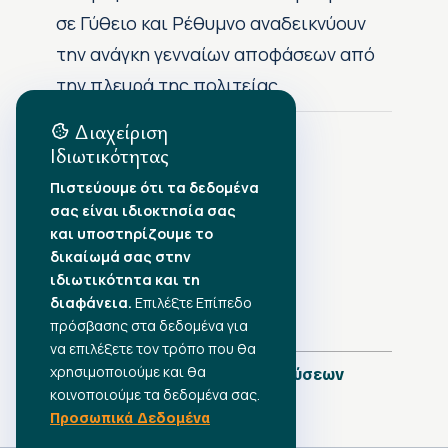
σε Γύθειο και Ρέθυμνο αναδεικνύουν
την ανάγκη γενναίων αποφάσεων από
την πλευρά της πολιτείας
Διαχείριση
Ιδιωτικότητας
Αρχείο Δημοσιεύσεων
Πιστεύουμε ότι τα δεδομένα
σας είναι ιδιοκτησία σας
Αύγουστος 2026
•
και υποστηρίζουμε το
Ιούλιος 2026
•
δικαίωμά σας στην
Ιούνιος 2026
•
ιδιωτικότητα και τη
Μάιος 2026
•
Απρίλιος 2026
διαφάνεια.
•
Επιλέξτε Επίπεδο
Μάρτιος 2026
•
πρόσβασης στα δεδομένα για
να επιλέξετε τον τρόπο που θα
χρησιμοποιούμε και θα
Πλήρες Ημερολόγιο Δημοσιεύσεων
κοινοποιούμε τα δεδομένα σας.
Προσωπικά Δεδομένα