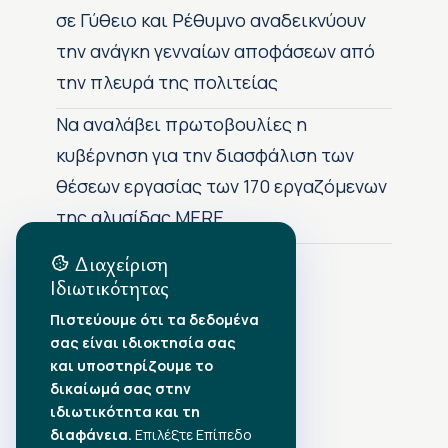
σε Γύθειο και Ρέθυμνο αναδεικνύουν
την ανάγκη γενναίων αποφάσεων από
την πλευρά της πολιτείας
Να αναλάβει πρωτοβουλίες η
κυβέρνηση για την διασφάλιση των
θέσεων εργασίας των 170 εργαζόμενων
της αλυσίδας MERE
Διαχείριση
Ιδιωτικότητας
Αρχείο Δημοσιεύσεων
Πιστεύουμε ότι τα δεδομένα
σας είναι ιδιοκτησία σας
Αύγουστος 2026
•
και υποστηρίζουμε το
Ιούλιος 2026
•
δικαίωμά σας στην
Ιούνιος 2026
•
ιδιωτικότητα και τη
Μάιος 2026
•
Απρίλιος 2026
διαφάνεια.
•
Επιλέξτε Επίπεδο