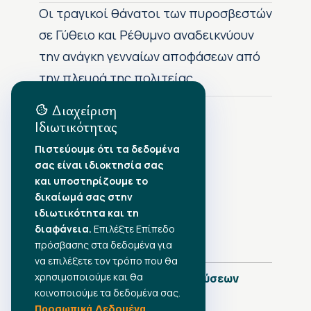
Οι τραγικοί θάνατοι των πυροσβεστών
σε Γύθειο και Ρέθυμνο αναδεικνύουν
την ανάγκη γενναίων αποφάσεων από
την πλευρά της πολιτείας
Διαχείριση
Ιδιωτικότητας
Αρχείο Δημοσιεύσεων
Πιστεύουμε ότι τα δεδομένα
σας είναι ιδιοκτησία σας
Αύγουστος 2026
•
και υποστηρίζουμε το
Ιούλιος 2026
•
δικαίωμά σας στην
Ιούνιος 2026
•
ιδιωτικότητα και τη
Μάιος 2026
•
Απρίλιος 2026
διαφάνεια.
•
Επιλέξτε Επίπεδο
Μάρτιος 2026
•
πρόσβασης στα δεδομένα για
να επιλέξετε τον τρόπο που θα
χρησιμοποιούμε και θα
Πλήρες Ημερολόγιο Δημοσιεύσεων
κοινοποιούμε τα δεδομένα σας.
Προσωπικά Δεδομένα