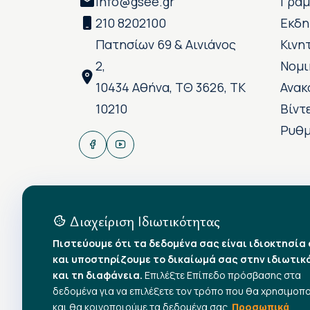
info@gsee.gr
Γραμ
210 8202100
Εκδη
Πατησίων 69 & Αινιάνος
Κινη
2,
Νομι
10434 Αθήνα, ΤΘ 3626, ΤΚ
Ανακ
10210
Βίντ
Ρυθμ
Διαχείριση Ιδιωτικότητας
Πιστεύουμε ότι τα δεδομένα σας είναι ιδιοκτησία
και υποστηρίζουμε το δικαίωμά σας στην ιδιωτικ
και τη διαφάνεια.
Επιλέξτε Επίπεδο πρόσβασης στα
δεδομένα για να επιλέξετε τον τρόπο που θα χρησιμοπ
και θα κοινοποιούμε τα δεδομένα σας.
Προσωπικά