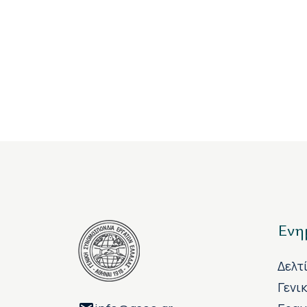
Ενη
Δελτ
Γενι