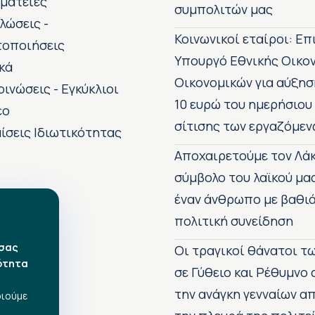
ματείες
συμπολιτών μας
λώσεις -
Κοινωνικοί εταίροι: Ε
τοποιήσεις
Υπουργό Εθνικής Οικο
κά
Οικονομικών για αύξησ
οινώσεις - Εγκύκλιοι
10 ευρώ του ημερήσιου
εο
σίτισης των εργαζόμεν
ίσεις Ιδιωτικότητας
Αποχαιρετούμε τον Λάκ
σύμβολο του λαϊκού μα
έναν άνθρωπο με βαθιά
πολιτική συνείδηση
 σας
Οι τραγικοί θάνατοι 
ότητα
σε Γύθειο και Ρέθυμνο
την ανάγκη γενναίων 
οιούμε