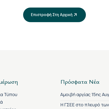
Επιστροφή Στη Αρχική
μέρωση
Πρόσφατα Νέα
ία Τύπου
Αμοιβή αργίας 15ης Αυ
κά
H ΓΣΕΕ στο πλευρό τω