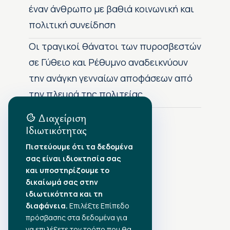
έναν άνθρωπο με βαθιά κοινωνική και
πολιτική συνείδηση
Οι τραγικοί θάνατοι των πυροσβεστών
σε Γύθειο και Ρέθυμνο αναδεικνύουν
την ανάγκη γενναίων αποφάσεων από
την πλευρά της πολιτείας
Διαχείριση
Ιδιωτικότητας
Αρχείο Δημοσιεύσεων
Πιστεύουμε ότι τα δεδομένα
σας είναι ιδιοκτησία σας
Αύγουστος 2026
•
και υποστηρίζουμε το
Ιούλιος 2026
•
δικαίωμά σας στην
Ιούνιος 2026
•
ιδιωτικότητα και τη
Μάιος 2026
•
Απρίλιος 2026
•
διαφάνεια.
Επιλέξτε Επίπεδο
Μάρτιος 2026
•
πρόσβασης στα δεδομένα για
να επιλέξετε τον τρόπο που θα