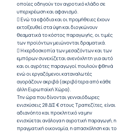
οποίες οδηγούν τον αγροτικό κλάδο σε
υπερχρέωση και αφανισμό.
 Ενώ τα εφόδια και οι προμήθειες έχουν
εκτοξευθεί στα ύψη και διογκώνουν
θεαματικά το κόστος παραγωγής, οι τιμές
των προϊόντων μειώνονται δραματικά.
 Η κερδοσκοπία των μεσαζόντων και των
εμπόρων συνεχίζεται ανενόχλητη για αυτό
και οι αγρότες παραγωγοί πουλούν φθηνά
ενώ οι εργαζόμενοι καταναλωτές
αγοράζουν ακριβά (ακριβότερα από κάθε
άλλη Ευρωπαϊκή Χώρα).
Την ώρα που δίνονται γενναιόδωρες
ενισχύσεις 28 ΔΙΣ € στους Τραπεζίτες, είναι
αδιανόητο και προκλητικό να μην
ενισχύεται ανάλογα η αγροτική παραγωγή, η
πραγματική οικονομία, η απασχόληση και το