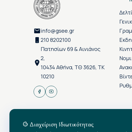
Δελτ
Γενι
info@gsee.gr
Γραμ
210 8202100
Εκδη
Πατησίων 69 & Αινιάνος
Κινη
2,
Νομι
10434 Αθήνα, ΤΘ 3626, ΤΚ
Ανακ
10210
Βίντ
Ρυθμ
Διαχείριση Ιδιωτικότητας