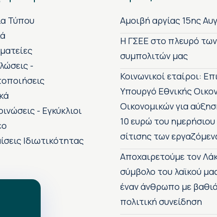
ία Τύπου
Αμοιβή αργίας 15ης Αυ
κά
H ΓΣΕΕ στο πλευρό τω
ματείες
συμπολιτών μας
λώσεις -
Κοινωνικοί εταίροι: Ε
τοποιήσεις
Υπουργό Εθνικής Οικο
κά
Οικονομικών για αύξησ
οινώσεις - Εγκύκλιοι
10 ευρώ του ημερήσιου
εο
σίτισης των εργαζόμεν
ίσεις Ιδιωτικότητας
Αποχαιρετούμε τον Λάκ
σύμβολο του λαϊκού μα
έναν άνθρωπο με βαθιά
πολιτική συνείδηση