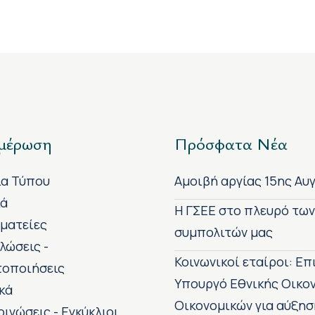
μέρωση
Πρόσφατα Νέα
ία Τύπου
Αμοιβή αργίας 15ης Αυ
κά
H ΓΣΕΕ στο πλευρό τω
ματείες
συμπολιτών μας
λώσεις -
Κοινωνικοί εταίροι: Ε
τοποιήσεις
Υπουργό Εθνικής Οικο
κά
Οικονομικών για αύξησ
οινώσεις - Εγκύκλιοι