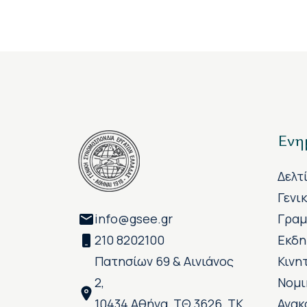
Ενη
Δελτ
Γενι
info@gsee.gr
Γραμ
210 8202100
Εκδη
Πατησίων 69 & Αινιάνος
Κινη
2,
Νομι
10434 Αθήνα, ΤΘ 3626, ΤΚ
Ανακ