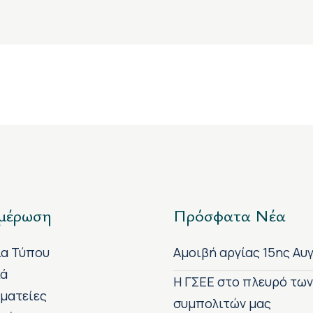
μέρωση
Πρόσφατα Νέα
ία Τύπου
Αμοιβή αργίας 15ης Αυ
κά
H ΓΣΕΕ στο πλευρό τω
ματείες
συμπολιτών μας