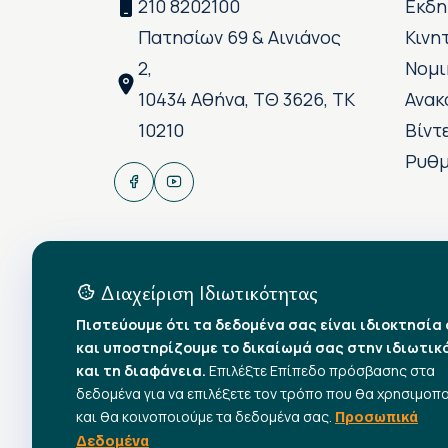
210 8202100
Εκδη
Πατησίων 69 & Αινιάνος
Κινη
2,
Νομι
10434 Αθήνα, ΤΘ 3626, ΤΚ
Ανακ
10210
Βίντ
Ρυθμ
Διαχείριση Ιδιωτικότητας
Πιστεύουμε ότι τα δεδομένα σας είναι ιδιοκτησία
και υποστηρίζουμε το δικαίωμά σας στην ιδιωτικ
και τη διαφάνεια.
Επιλέξτε Επίπεδο πρόσβασης στα
δεδομένα για να επιλέξετε τον τρόπο που θα χρησιμοπ
και θα κοινοποιούμε τα δεδομένα σας.
Προσωπικά
Δεδομένα