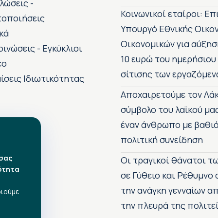
λώσεις -
Κοινωνικοί εταίροι: Ε
τοποιήσεις
Υπουργό Εθνικής Οικο
κά
Οικονομικών για αύξησ
οινώσεις - Εγκύκλιοι
10 ευρώ του ημερήσιου
εο
σίτισης των εργαζόμεν
ίσεις Ιδιωτικότητας
Αποχαιρετούμε τον Λάκ
σύμβολο του λαϊκού μα
έναν άνθρωπο με βαθιά
πολιτική συνείδηση
 σας
Οι τραγικοί θάνατοι 
ότητα
σε Γύθειο και Ρέθυμνο
την ανάγκη γενναίων 
οιούμε
την πλευρά της πολιτε