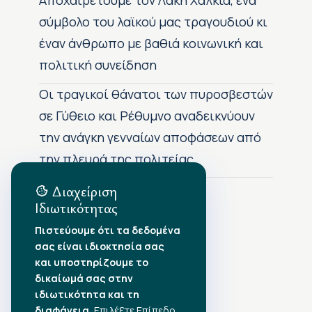
Αποχαιρετούμε τον Λάκη Χαλκιά, ένα
σύμβολο του λαϊκού μας τραγουδιού κι
έναν άνθρωπο με βαθιά κοινωνική και
πολιτική συνείδηση
Οι τραγικοί θάνατοι των πυροσβεστών
σε Γύθειο και Ρέθυμνο αναδεικνύουν
την ανάγκη γενναίων αποφάσεων από
την πλευρά της πολιτείας
Διαχείριση
Ιδιωτικότητας
Αρχείο Δημοσιεύσεων
Πιστεύουμε ότι τα δεδομένα
σας είναι ιδιοκτησία σας
Αύγουστος 2026
•
και υποστηρίζουμε το
Ιούλιος 2026
•
δικαίωμά σας στην
Ιούνιος 2026
•
ιδιωτικότητα και τη
Μάιος 2026
•
Απρίλιος 2026
διαφάνεια.
•
Επιλέξτε Επίπεδο