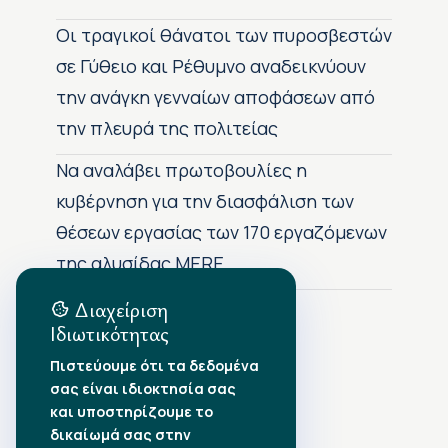
Οι τραγικοί θάνατοι των πυροσβεστών
σε Γύθειο και Ρέθυμνο αναδεικνύουν
την ανάγκη γενναίων αποφάσεων από
την πλευρά της πολιτείας
Να αναλάβει πρωτοβουλίες η
κυβέρνηση για την διασφάλιση των
θέσεων εργασίας των 170 εργαζόμενων
της αλυσίδας MERE
Διαχείριση
Ιδιωτικότητας
Αρχείο Δημοσιεύσεων
Πιστεύουμε ότι τα δεδομένα
σας είναι ιδιοκτησία σας
Αύγουστος 2026
•
και υποστηρίζουμε το
Ιούλιος 2026
•
δικαίωμά σας στην
Ιούνιος 2026
•