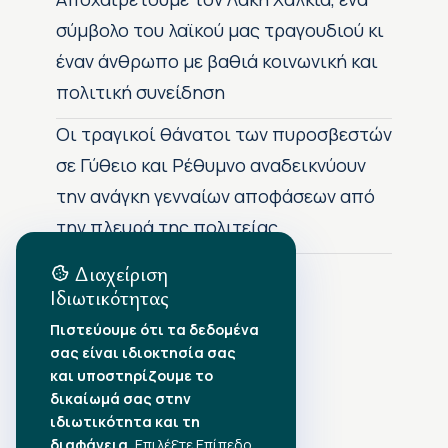
σύμβολο του λαϊκού μας τραγουδιού κι
έναν άνθρωπο με βαθιά κοινωνική και
πολιτική συνείδηση
Οι τραγικοί θάνατοι των πυροσβεστών
σε Γύθειο και Ρέθυμνο αναδεικνύουν
την ανάγκη γενναίων αποφάσεων από
την πλευρά της πολιτείας
Διαχείριση
Ιδιωτικότητας
Αρχείο Δημοσιεύσεων
Πιστεύουμε ότι τα δεδομένα
σας είναι ιδιοκτησία σας
Αύγουστος 2026
•
και υποστηρίζουμε το
Ιούλιος 2026
•
δικαίωμά σας στην
Ιούνιος 2026
•
ιδιωτικότητα και τη
Μάιος 2026
•
Απρίλιος 2026
διαφάνεια.
•
Επιλέξτε Επίπεδο